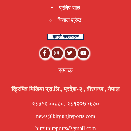
प्रदिप साह
विशाल श्रेष्ठ
हाम्रो सदस्यहरु
सम्पर्क
क्रिषिव मिडिया प्रा.लि., प्रदेश-२ , वीरगन्ज , नेपाल
९८४५६००८८०, ९८१२२७५४७०
news@birgunjreports.com
birgunjreports@gmail.com