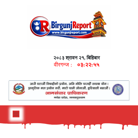
२०८३ श्रावन २१, बिहिबार
वीरगन्ज :
०३:२२:५६