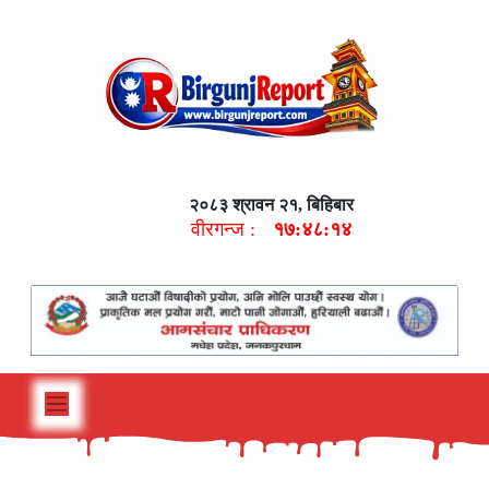
२०८३ श्रावन २१, बिहिबार
वीरगन्ज :
१७:४८:१५