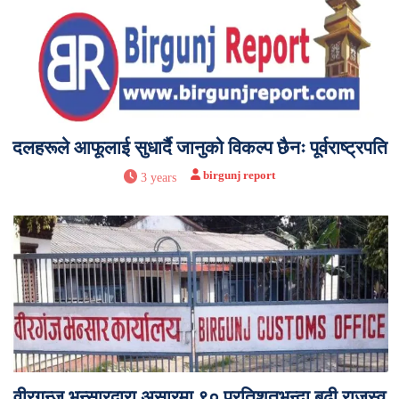
दलहरूले आफूलाई सुधार्दै जानुको विकल्प छैनः पूर्वराष्ट्रपति
birgunj report
3 years
वीरगन्ज भन्सारद्वारा असारमा ९० प्रतिशतभन्दा बढी राजस्व