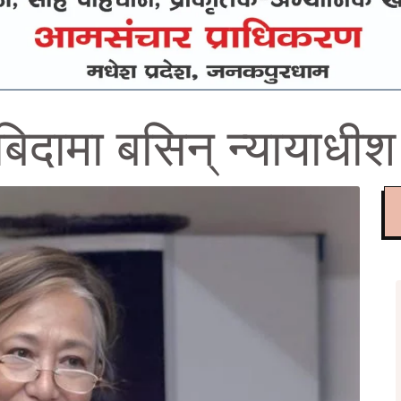
िदामा बसिन् न्यायाधीश