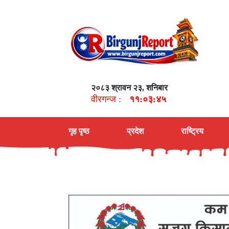
२०८३ श्रावन २३, शनिबार
वीरगन्ज :
११:०३:४६
गृह पृष्ठ
प्रदेश
राष्ट्रिय