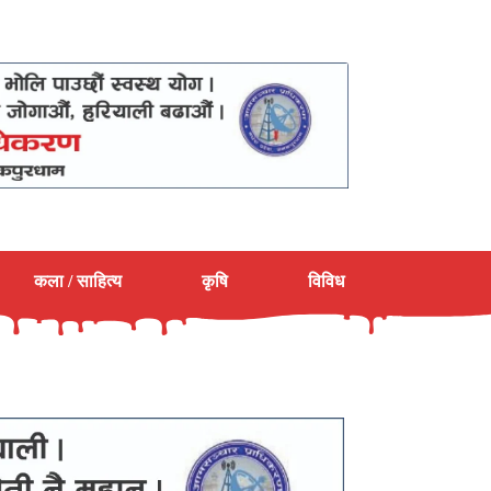
कला / साहित्य
कृषि
विविध