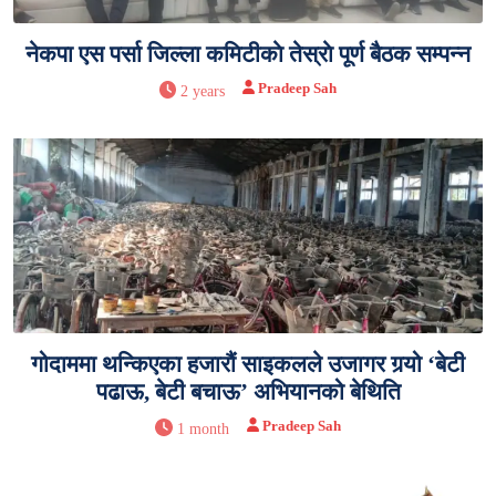
नेकपा एस पर्सा जिल्ला कमिटीकाे तेस्राे पूर्ण बैठक सम्पन्न
Pradeep Sah
2 years
गोदाममा थन्किएका हजारौं साइकलले उजागर गर्‍यो ‘बेटी
पढाऊ, बेटी बचाऊ’ अभियानको बेथिति
Pradeep Sah
1 month