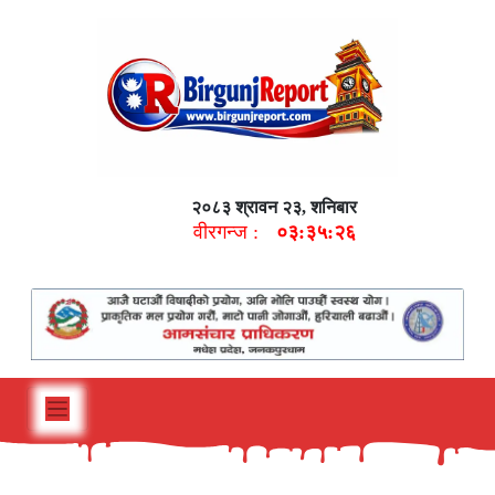
२०८३ श्रावन २३, शनिबार
वीरगन्ज :
०३:३५:२७