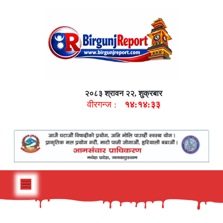
२०८३ श्रावन २२, शुक्रबार
वीरगन्ज :
१४:१४:३४