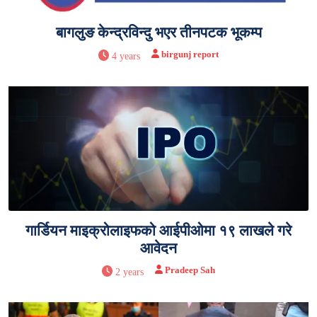
बागलुङ केन्द्रविन्दु भएर तीनपटक भूकम्प
birgunj report
4 years
गार्डियन माइक्रोलाइफको आईपीओमा १९ लाखले गरे
आवेदन
Pradeep Sah
2 years