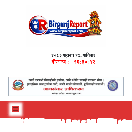
२०८३ श्रावन २३, शनिबार
वीरगन्ज :
१६:३०:१३