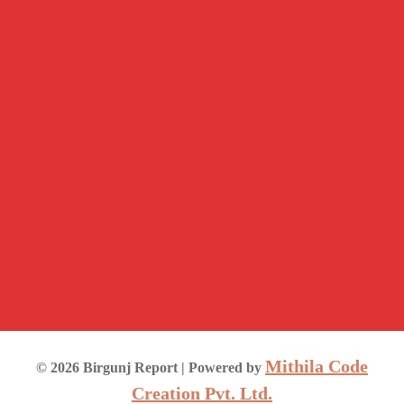
Mithila Code
©
2026
Birgunj Report
| Powered by
Creation Pvt. Ltd.