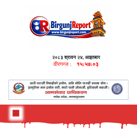
२०८३ श्रावन २४, आइतबार
वीरगन्ज :
१५:५७:०४