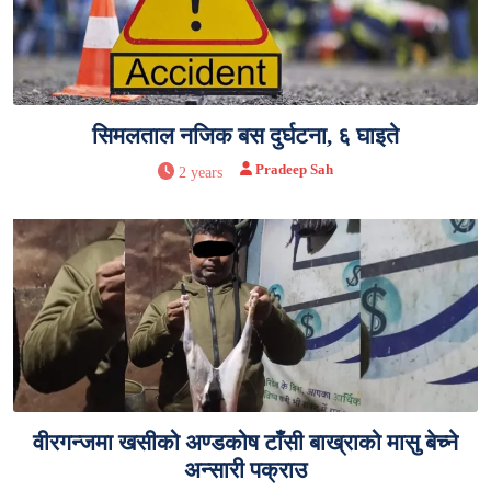
सिमलताल नजिक बस दुर्घटना, ६ घाइते
Pradeep Sah
2 years
वीरगन्जमा खसीको अण्डकोष टाँसी बाख्राको मासु बेच्ने
अन्सारी पक्राउ