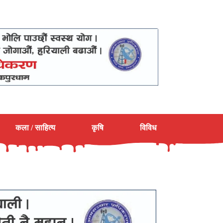
कला / साहित्य
कृषि
विविध