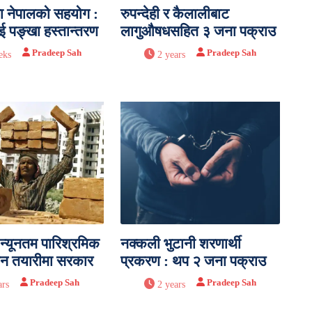
ा नेपालको सहयोग :
रुपन्देही र कैलालीबाट
ई पङ्खा हस्तान्तरण
लागुऔषधसहित ३ जना पक्राउ
Pradeep Sah
Pradeep Sah
eks
2 years
न्यूनतम पारिश्रमिक
नक्कली भुटानी शरणार्थी
न तयारीमा सरकार
प्रकरण : थप २ जना पक्राउ
Pradeep Sah
Pradeep Sah
ars
2 years