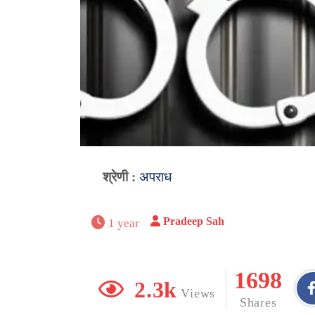
श्रेणी :
अपराध
Pradeep Sah
1 year
1698
2.3k
Views
Shares