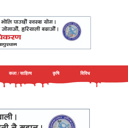
कला / साहित्य
कृषि
विविध