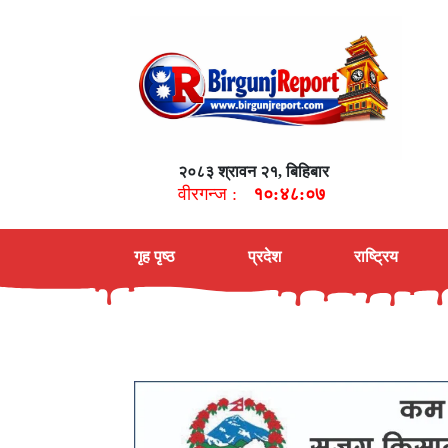
२०८३ श्रावन २१, बिहिबार
वीरगन्ज :
१०:४८:०९
गृह पृष्ठ
प्रदेश
राष्ट्रिय