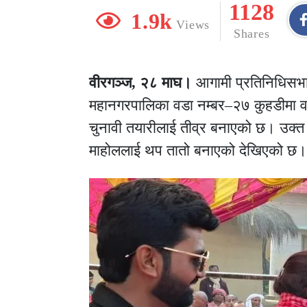
1128
1.9k
Views
Shares
वीरगञ्ज, २८ माघ।
आगामी प्रतिनिधिसभा न
महानगरपालिका वडा नम्बर–२७ कुहडीमा वडा
चुनावी तयारीलाई तीव्र बनाएको छ। उक्त भ
माहोललाई थप तातो बनाएको देखिएको छ।