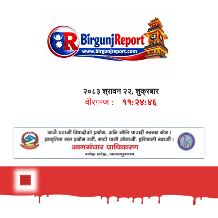
२०८३ श्रावन २२, शुक्रबार
वीरगन्ज :
११:२४:४७