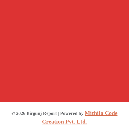
Mithila Code
©
2026
Birgunj Report
| Powered by
Creation Pvt. Ltd.