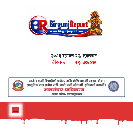
२०८३ श्रावन २२, शुक्रबार
वीरगन्ज :
१९:३०:४८