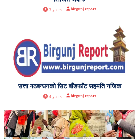
birgunj report
3 years
सत्ता गठबन्धनको सिट बाँडफाँट सहमति नजिक
birgunj report
4 years