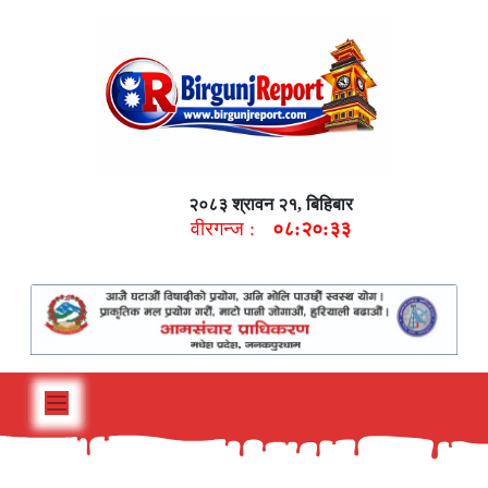
२०८३ श्रावन २१, बिहिबार
वीरगन्ज :
०८:२०:३४