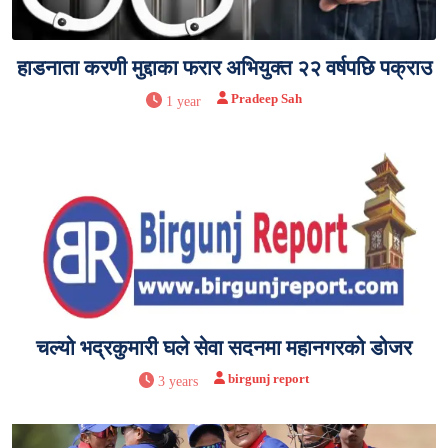
हाडनाता करणी मुद्दाका फरार अभियुक्त २२ वर्षपछि पक्राउ
Pradeep Sah
1 year
चल्यो भद्रकुमारी घले सेवा सदनमा महानगरको डोजर
birgunj report
3 years