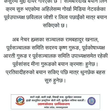
कसुरमा मुद्दा दायर गरिएको छ । सोमबारदेखि बयान लिने
क्रम सुरु भएकोमा अहिलेसम्म गोर्खा मिडिया नेटवर्कका
पूर्वउपाध्यक्ष छविलाल जोशी र लिला पछाईंको मात्र बयान
सकिएको छ।
अब नेचर हब्र्सका सञ्चालक रामबहादुर खनाल,
पूर्वसञ्चालक समिति सदस्य कृष्ण गुरूङ, पूर्वकोषाध्यक्ष
आरती गुरूङ र पूर्वसञ्चालक समिति उपाध्यक्षसमेत रहेकी
पूर्वसांसद मीना गुरूङको बयान क्रमशः हुनेछ।
प्रतिवादीहरुको बयान सकिए पछि मात्र थुनछेक बहस
सुरु हुनेछ।