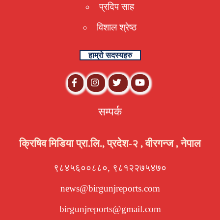
प्रदिप साह
विशाल श्रेष्ठ
हाम्रो सदस्यहरु
सम्पर्क
क्रिषिव मिडिया प्रा.लि., प्रदेश-२ , वीरगन्ज , नेपाल
९८४५६००८८०, ९८१२२७५४७०
news@birgunjreports.com
birgunjreports@gmail.com