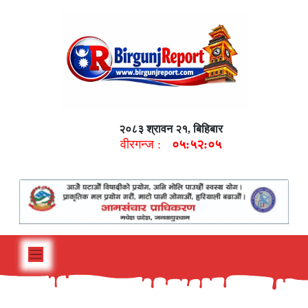
२०८३ श्रावन २१, बिहिबार
वीरगन्ज :
०५:५२:०६