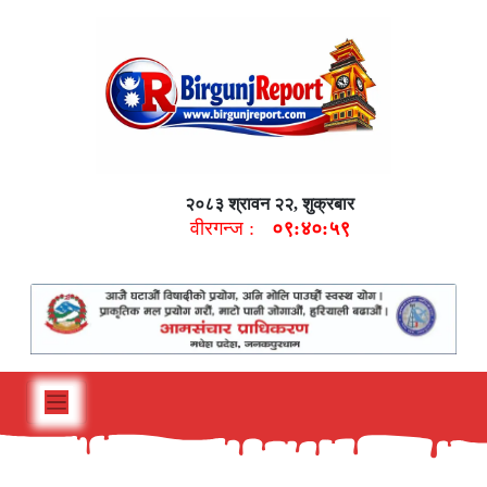
२०८३ श्रावन २२, शुक्रबार
वीरगन्ज :
०९:४१:००