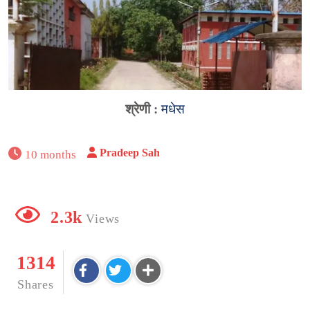
श्रेणी :
मधेस
Pradeep Sah
10 months
2.3k
Views
1314
Shares