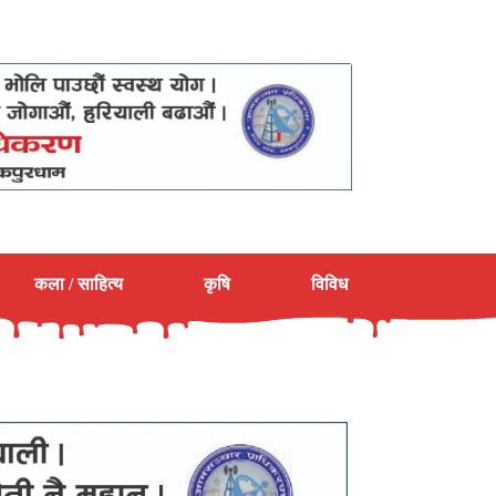
कला / साहित्य
कृषि
विविध