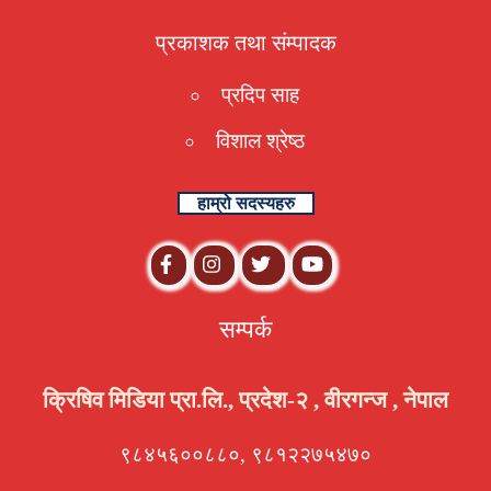
प्रकाशक तथा संम्पादक
प्रदिप साह
विशाल श्रेष्ठ
हाम्रो सदस्यहरु
सम्पर्क
क्रिषिव मिडिया प्रा.लि., प्रदेश-२ , वीरगन्ज , नेपाल
९८४५६००८८०, ९८१२२७५४७०