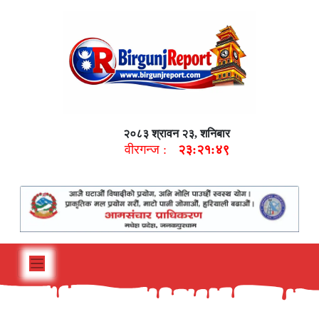
२०८३ श्रावन २३, शनिबार
वीरगन्ज :
२३:२१:५०