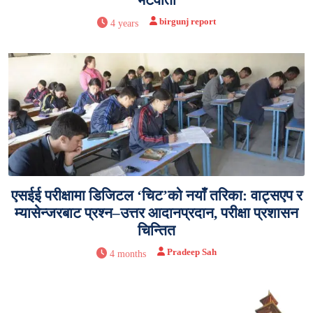
birgunj report
4 years
एसईई परीक्षामा डिजिटल ‘चिट’को नयाँ तरिका: वाट्सएप र
म्यासेन्जरबाट प्रश्न–उत्तर आदानप्रदान, परीक्षा प्रशासन
चिन्तित
Pradeep Sah
4 months