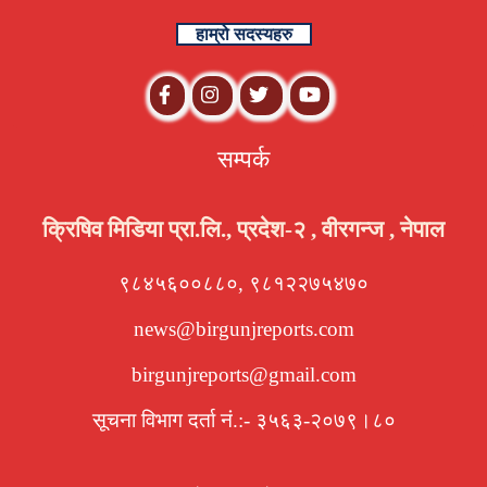
हाम्रो सदस्यहरु
सम्पर्क
क्रिषिव मिडिया प्रा.लि., प्रदेश-२ , वीरगन्ज , नेपाल
९८४५६००८८०, ९८१२२७५४७०
news@birgunjreports.com
birgunjreports@gmail.com
सूचना विभाग दर्ता नं.:- ३५६३-२०७९।८०