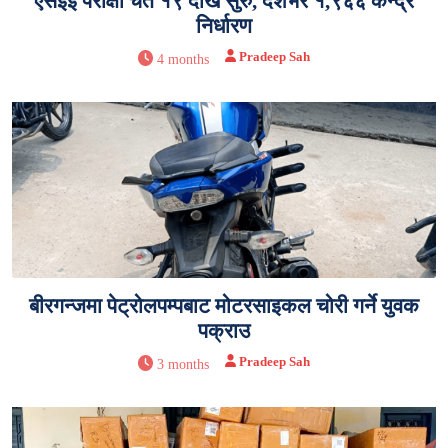
एसईई परीक्षा चैत १९ देखि सुरु, देशभर १,९६६ केन्द्र
निर्धारण
Pradeep Sah
4 months
बीरगन्जमा पेट्रोलपम्पबाट मोटरसाइकल चोरी गर्ने युवक
पक्राउ
Pradeep Sah
3 months