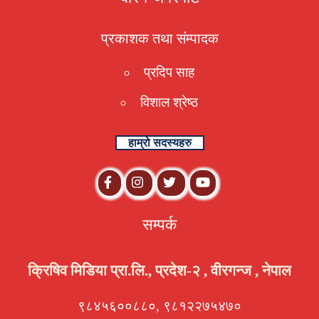
प्रकाशक तथा संम्पादक
प्रदिप साह
विशाल श्रेष्ठ
हाम्रो सदस्यहरु
सम्पर्क
क्रिषिव मिडिया प्रा.लि., प्रदेश-२ , वीरगन्ज , नेपाल
९८४५६००८८०, ९८१२२७५४७०