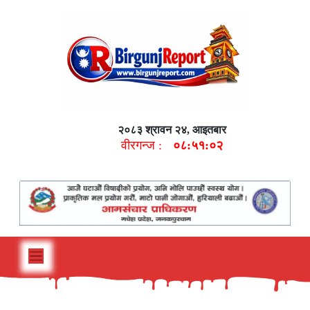
२०८३ श्रावन २४, आइतबार
वीरगन्ज :
०८:५१:०३