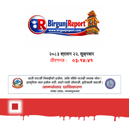
२०८३ श्रावन २२, शुक्रबार
वीरगन्ज :
०३:१४:४२