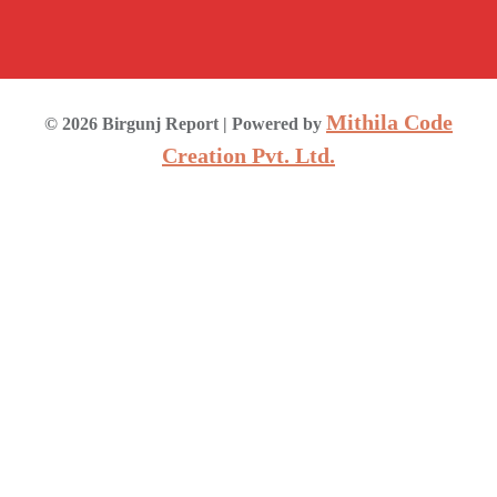
Mithila Code
©
2026
Birgunj Report
| Powered by
Creation Pvt. Ltd.