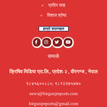
प्रदिप साह
विशाल श्रेष्ठ
हाम्रो सदस्यहरु
सम्पर्क
क्रिषिव मिडिया प्रा.लि., प्रदेश-२ , वीरगन्ज , नेपाल
९८४५६००८८०, ९८१२२७५४७०
news@birgunjreports.com
birgunjreports@gmail.com