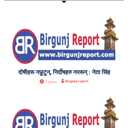
दोषीहरू नछुटुन्, निर्दाेषहरु नपरून् : नेता सिंह
birgunj report
3 years