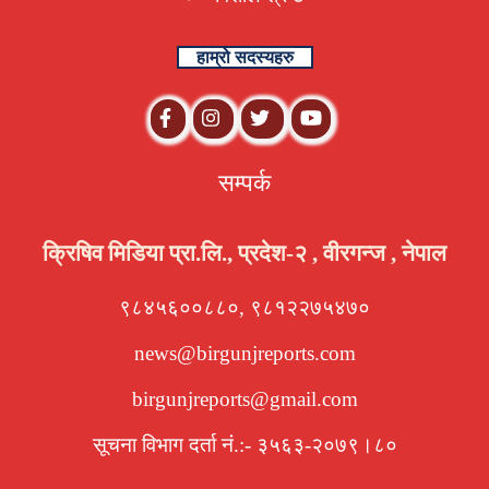
हाम्रो सदस्यहरु
सम्पर्क
क्रिषिव मिडिया प्रा.लि., प्रदेश-२ , वीरगन्ज , नेपाल
९८४५६००८८०, ९८१२२७५४७०
news@birgunjreports.com
birgunjreports@gmail.com
सूचना विभाग दर्ता नं.:- ३५६३-२०७९।८०