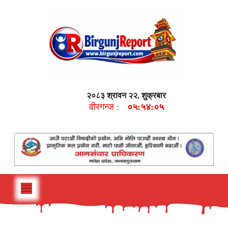
२०८३ श्रावन २२, शुक्रबार
वीरगन्ज :
०५:५४:०६