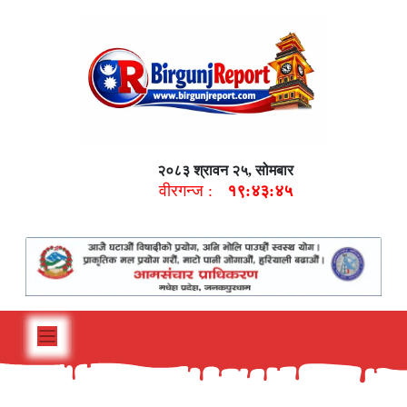
२०८३ श्रावन २५, सोमबार
वीरगन्ज :
१९:४३:४६