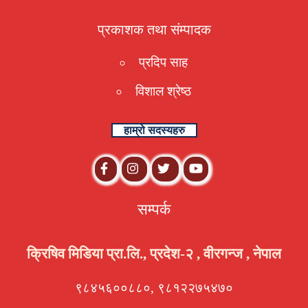
प्रकाशक तथा संम्पादक
प्रदिप साह
विशाल श्रेष्ठ
हाम्रो सदस्यहरु
सम्पर्क
क्रिषिव मिडिया प्रा.लि., प्रदेश-२ , वीरगन्ज , नेपाल
९८४५६००८८०, ९८१२२७५४७०