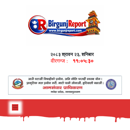
२०८३ श्रावन २३, शनिबार
वीरगन्ज :
११:०५:३१