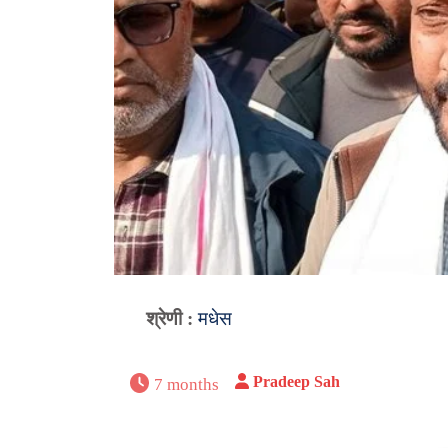
श्रेणी :
मधेस
Pradeep Sah
7 months