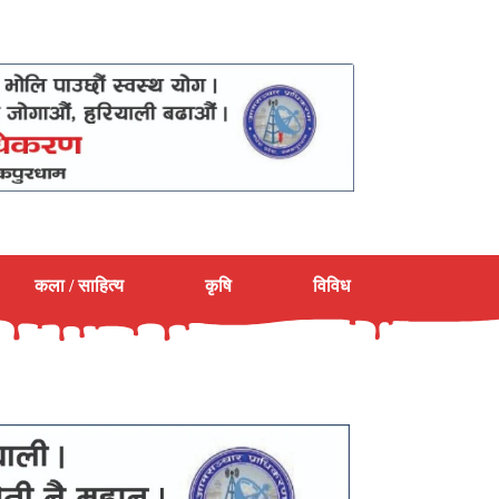
कला / साहित्य
कृषि
विविध