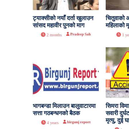
ट्याक्सीको नयाँ दर्ता खुलाउन
चितुवाको
सांसद महावीर पुनको माग
महिलाको मृत
Pradeep Sah
2 months
1 ye
भागबन्डा मिलाउन बालुवाटारमा
सिमरा वि
सत्ता गठबन्धनको बैठक
सवारी दुर्
मृत्यु, दुई घ
birgunj report
4 years