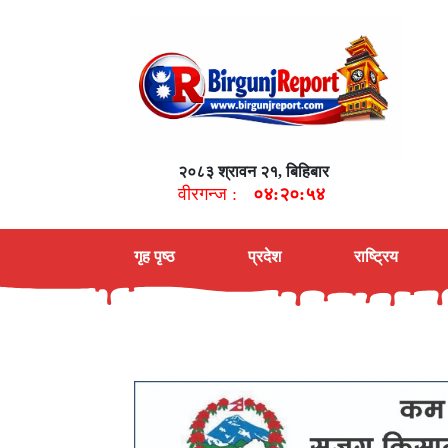
२०८३ श्रावन २१, बिहिबार
वीरगन्ज :
०४:२०:५५
गृह पृष्ठ
प्रदेश
राष्ट्रिय