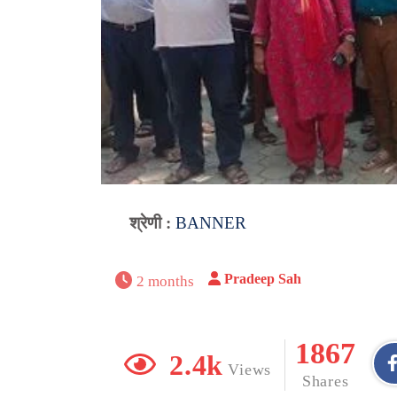
श्रेणी :
BANNER
Pradeep Sah
2 months
1867
2.4k
Views
Shares