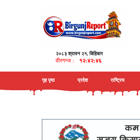
२०८३ श्रावन २१, बिहिबार
वीरगन्ज :
१२:४२:४७
गृह पृष्ठ
प्रदेश
राष्ट्रिय