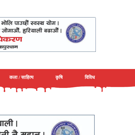
कला / साहित्य
कृषि
विविध