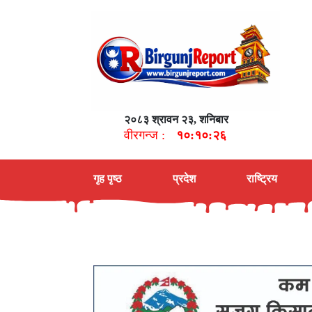
२०८३ श्रावन २३, शनिबार
वीरगन्ज :
१०:१०:२७
गृह पृष्ठ
प्रदेश
राष्ट्रिय