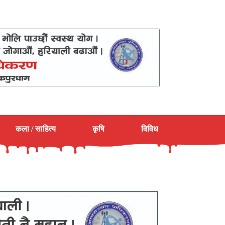
कला / साहित्य
कृषि
विविध