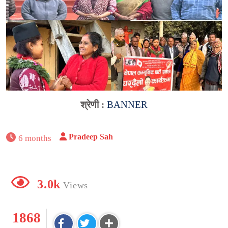
श्रेणी :
BANNER
Pradeep Sah
6 months
3.0k
Views
1868