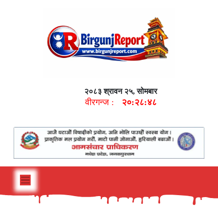
२०८३ श्रावन २५, सोमबार
वीरगन्ज :
२०:२८:४९