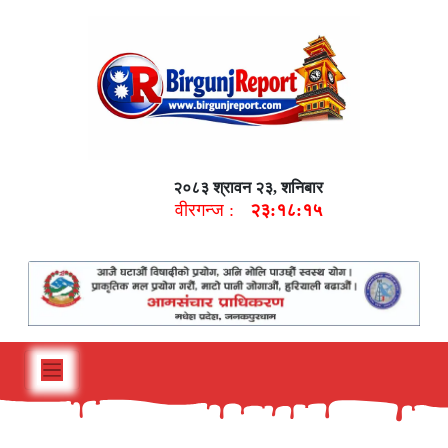
२०८३ श्रावन २३, शनिबार
वीरगन्ज :
२३:१८:१६