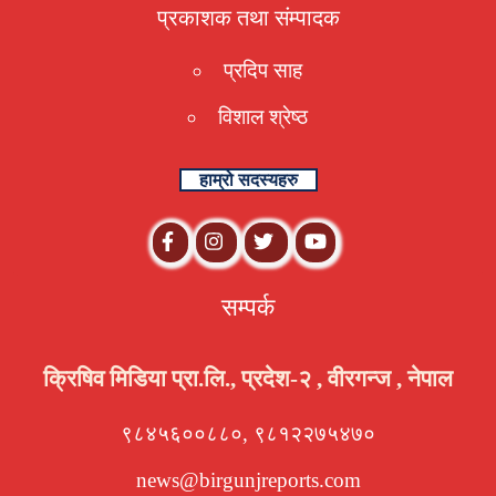
प्रकाशक तथा संम्पादक
प्रदिप साह
विशाल श्रेष्ठ
हाम्रो सदस्यहरु
सम्पर्क
क्रिषिव मिडिया प्रा.लि., प्रदेश-२ , वीरगन्ज , नेपाल
९८४५६००८८०, ९८१२२७५४७०
news@birgunjreports.com