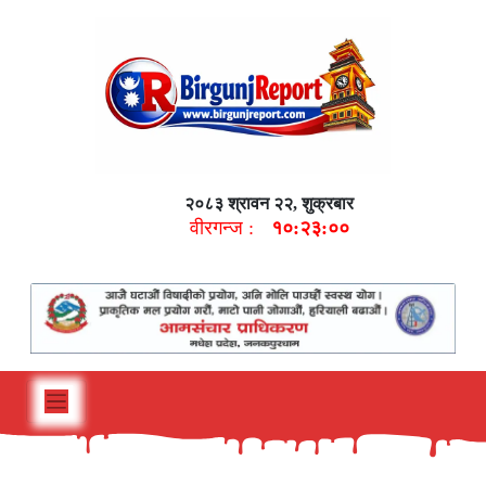
२०८३ श्रावन २२, शुक्रबार
वीरगन्ज :
१०:२३:०१