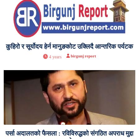
कुहिरो र सूर्योदय हेर्न मानुङकोट उक्लिदै आन्तरिक पर्यटक
birgunj report
4 years
पर्सा अदालतको फैसला : रविविरुद्धको संगठित अपराध मुद्दा