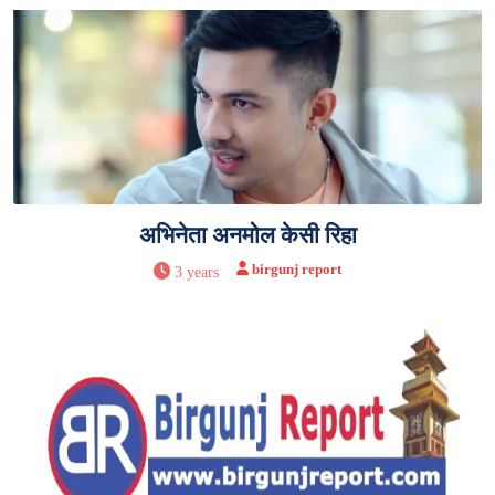
अभिनेता अनमोल केसी रिहा
birgunj report
3 years