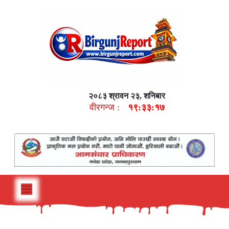
२०८३ श्रावन २३, शनिबार
वीरगन्ज :
१९:३३:१८