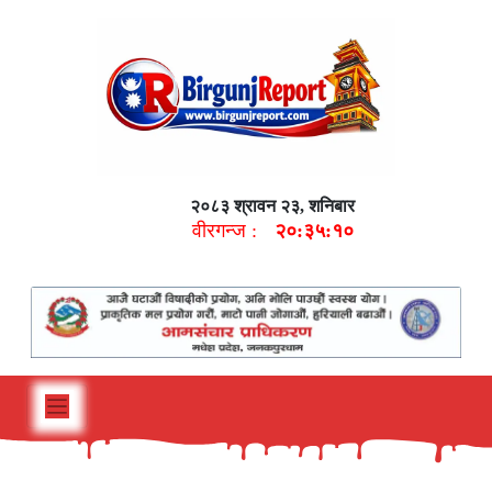
२०८३ श्रावन २३, शनिबार
वीरगन्ज :
२०:३५:११