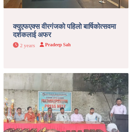
क्युएफएक्स वीरगंजकाे पहिलो बार्षिकाेत्सवमा
दर्शकलाई अफर
Pradeep Sah
2 years