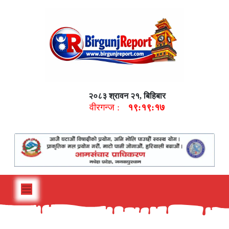
२०८३ श्रावन २१, बिहिबार
वीरगन्ज :
१९:१९:१८