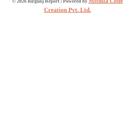
Mithila Code
©
2026
Birgunj Report
| Powered by
Creation Pvt. Ltd.