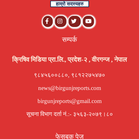
हाम्रो सदस्यहरु
सम्पर्क
क्रिषिव मिडिया प्रा.लि., प्रदेश-२ , वीरगन्ज , नेपाल
९८४५६००८८०, ९८१२२७५४७०
news@birgunjreports.com
birgunjreports@gmail.com
सूचना विभाग दर्ता नं.:- ३५६३-२०७९।८०
फेसबुक पेज