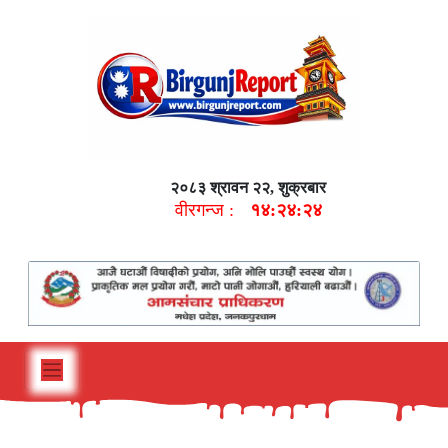
२०८३ श्रावन २२, शुक्रबार
वीरगन्ज :
१४:२४:२५