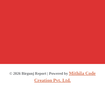
Mithila Code
©
2026
Birgunj Report
| Powered by
Creation Pvt. Ltd.