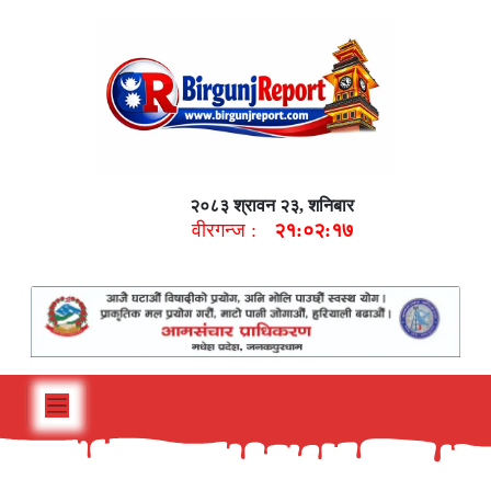
२०८३ श्रावन २३, शनिबार
वीरगन्ज :
२१:०२:१८