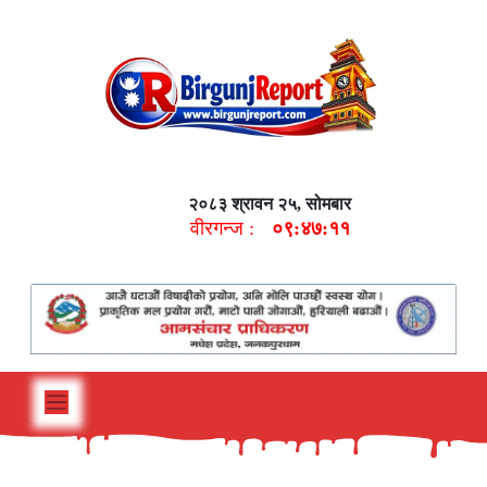
२०८३ श्रावन २५, सोमबार
वीरगन्ज :
०९:४७:१२