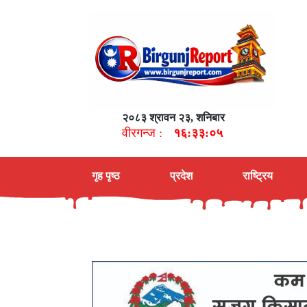
२०८३ श्रावन २३, शनिबार
वीरगन्ज :
१६:३३:०६
गृह पृष्ठ
प्रदेश
राष्ट्रिय