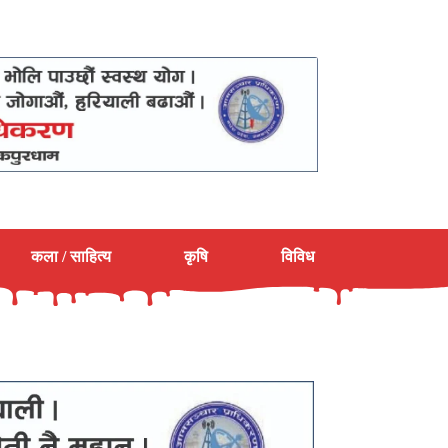
कला / साहित्य
कृषि
विविध