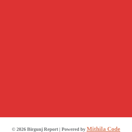
Mithila Code
©
2026
Birgunj Report
| Powered by