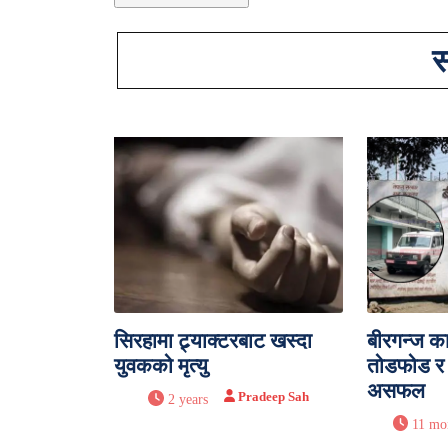
स
सिरहामा ट्र्याक्टरबाट खस्दा
बीरगन्ज क
युवकको मृत्यु
तोडफोड र भ
असफल
Pradeep Sah
2 years
11 mo