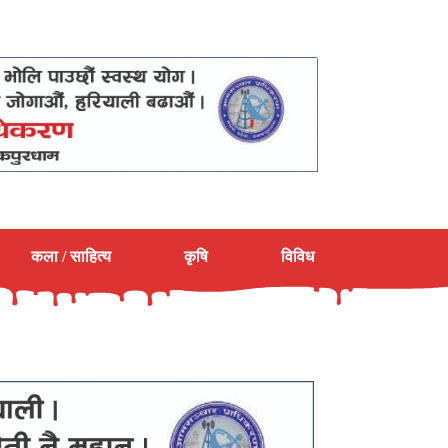
कला / साहित्य
कृषि
विविध