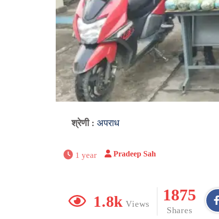
श्रेणी :
अपराध
Pradeep Sah
1 year
1875
1.8k
Views
Shares