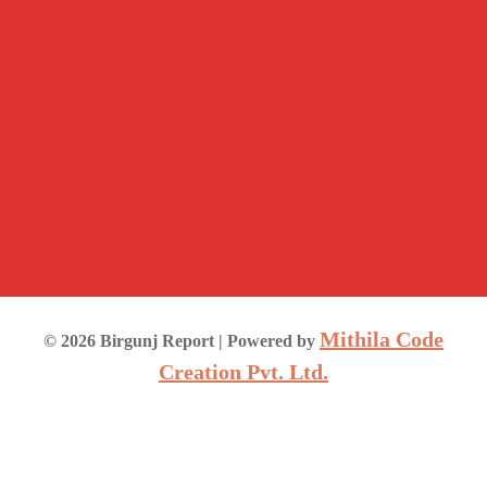
Mithila Code
©
2026
Birgunj Report
| Powered by
Creation Pvt. Ltd.