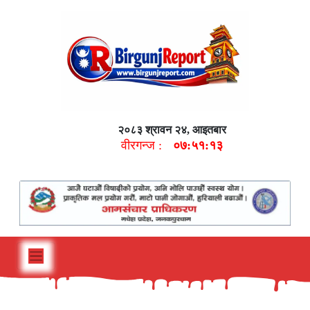
२०८३ श्रावन २४, आइतबार
वीरगन्ज :
०७:५१:१४