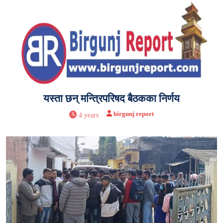
यस्ता छन् मन्त्रिपरिषद बैठकका निर्णय
birgunj report
4 years