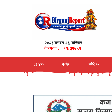
२०८३ श्रावन २३, शनिबार
वीरगन्ज :
११:३७:५३
गृह पृष्ठ
प्रदेश
राष्ट्रिय