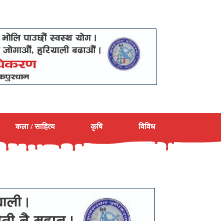
कला / साहित्य
कृषि
विविध