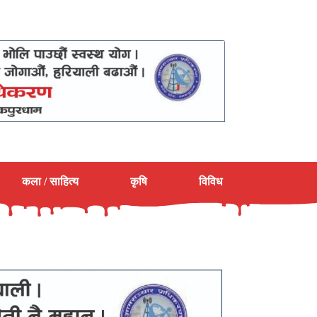
कला / साहित्य
कृषि
विविध