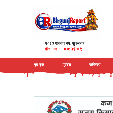
२०८३ श्रावन २२, शुक्रबार
वीरगन्ज :
००:५९:१०
गृह पृष्ठ
प्रदेश
राष्ट्रिय