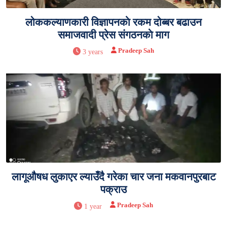
लोककल्याणकारी विज्ञापनकाे रकम दोब्बर बढाउन
समाजवादी प्रेस संगठनकाे माग
Pradeep Sah
3 years
लागूऔषध लुकाएर ल्याउँदै गरेका चार जना मकवानपुरबाट
पक्राउ
Pradeep Sah
1 year