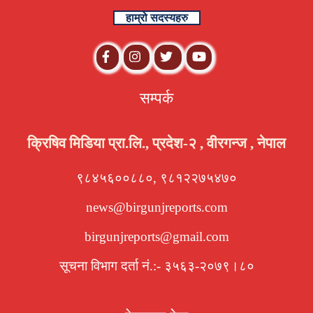
हाम्रो सदस्यहरु
सम्पर्क
क्रिषिव मिडिया प्रा.लि., प्रदेश-२ , वीरगन्ज , नेपाल
९८४५६००८८०, ९८१२२७५४७०
news@birgunjreports.com
birgunjreports@gmail.com
सूचना विभाग दर्ता नं.:- ३५६३-२०७९।८०