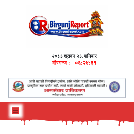
२०८३ श्रावन २३, शनिबार
वीरगन्ज :
०६:२४:३२