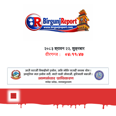
२०८३ श्रावन २२, शुक्रबार
वीरगन्ज :
०४:११:४८