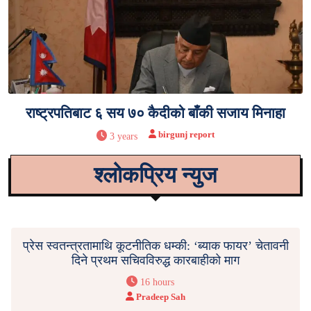
राष्ट्रपतिबाट ६ सय ७० कैदीको बाँकी सजाय मिनाहा
birgunj report
3 years
श्लोकप्रिय न्युज
प्रेस स्वतन्त्रतामाथि कूटनीतिक धम्की: ‘ब्याक फायर’ चेतावनी
दिने प्रथम सचिवविरुद्ध कारबाहीको माग
16 hours
Pradeep Sah