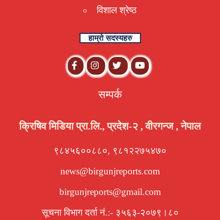
विशाल श्रेष्ठ
हाम्रो सदस्यहरु
सम्पर्क
क्रिषिव मिडिया प्रा.लि., प्रदेश-२ , वीरगन्ज , नेपाल
९८४५६००८८०, ९८१२२७५४७०
news@birgunjreports.com
birgunjreports@gmail.com
सूचना विभाग दर्ता नं.:- ३५६३-२०७९।८०