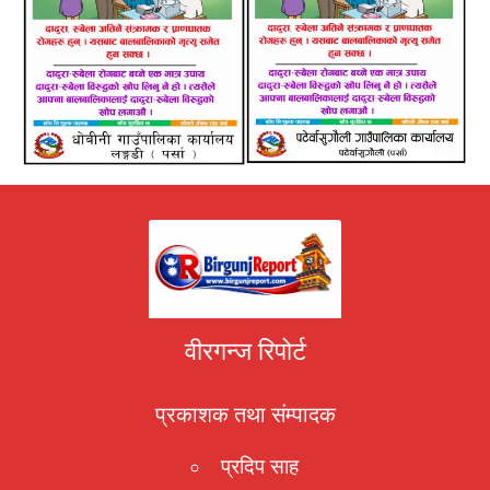
वीरगन्ज रिपोर्ट
प्रकाशक तथा संम्पादक
प्रदिप साह