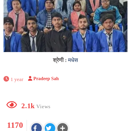
श्रेणी :
मधेस
Pradeep Sah
1 year
2.1k
Views
1170