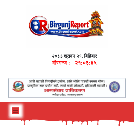
२०८३ श्रावन २१, बिहिबार
वीरगन्ज :
२१:०३:४६