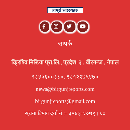
हाम्रो सदस्यहरु
सम्पर्क
क्रिषिव मिडिया प्रा.लि., प्रदेश-२ , वीरगन्ज , नेपाल
९८४५६००८८०, ९८१२२७५४७०
news@birgunjreports.com
birgunjreports@gmail.com
सूचना विभाग दर्ता नं.:- ३५६३-२०७९।८०