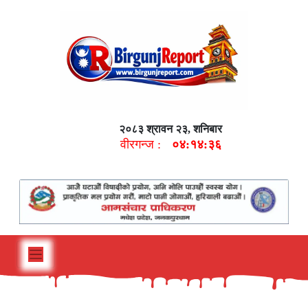
२०८३ श्रावन २३, शनिबार
वीरगन्ज :
०४:१४:३७