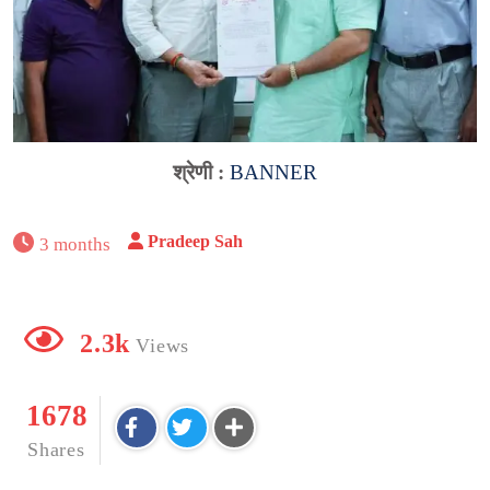
श्रेणी :
BANNER
Pradeep Sah
3 months
2.3k
Views
1678
Shares