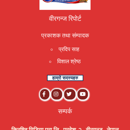
वीरगन्ज रिपोर्ट
प्रकाशक तथा संम्पादक
प्रदिप साह
विशाल श्रेष्ठ
हाम्रो सदस्यहरु
सम्पर्क
क्रिषिव मिडिया प्रा.लि., प्रदेश-२ , वीरगन्ज , नेपाल