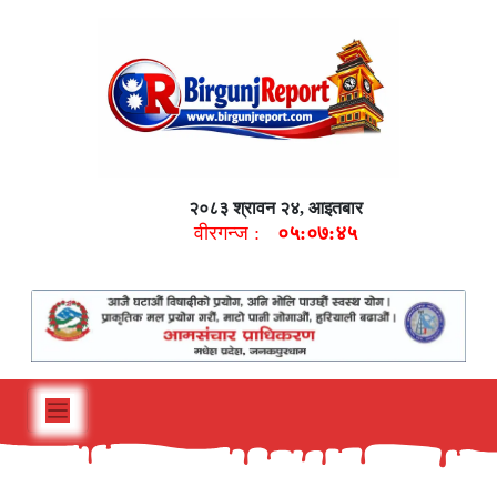
२०८३ श्रावन २४, आइतबार
वीरगन्ज :
०५:०७:४६