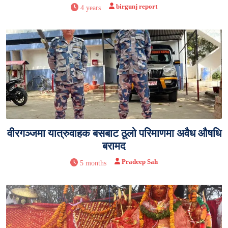
birgunj report
4 years
वीरगञ्जमा यात्रुवाहक बसबाट ठूलो परिमाणमा अवैध औषधि
बरामद
Pradeep Sah
5 months