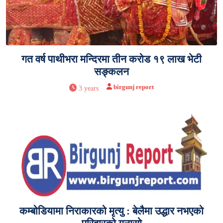
गत वर्ष पाथीभरा मन्दिरमा तीन करोड १९ लाख भेटी
सङ्कलन
birgunj report
3 years
कम्बोडियामा निराकारको मृत्यु : बेलैमा उद्धार नभएको