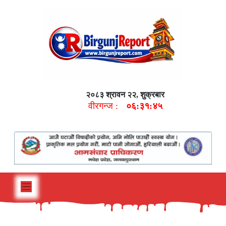
२०८३ श्रावन २२, शुक्रबार
वीरगन्ज :
०६:३१:४६