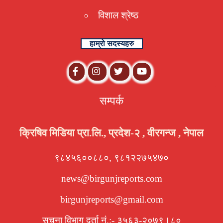
विशाल श्रेष्ठ
हाम्रो सदस्यहरु
सम्पर्क
क्रिषिव मिडिया प्रा.लि., प्रदेश-२ , वीरगन्ज , नेपाल
९८४५६००८८०, ९८१२२७५४७०
news@birgunjreports.com
birgunjreports@gmail.com
सूचना विभाग दर्ता नं.:- ३५६३-२०७९।८०