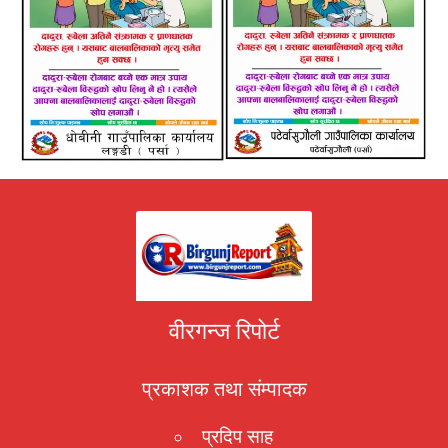
वीरगन्ज रिपोर्ट
प्रकाशक तथा संम्पादक
प्रदिप साह