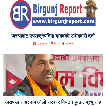
जसपाबाट उपराष्ट्रपतिमा यादवको उम्मेदवारी दर्ता
birgunj report
3 years
असफल र असक्षम ओली सरकार विघटन हुन्छ : प्रभु साह