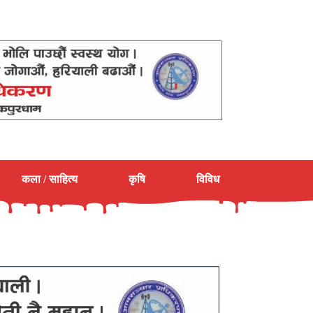
कला / साहित्य
कृषि
विविध