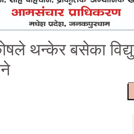
ोषले थन्केर बसेका विद
ने