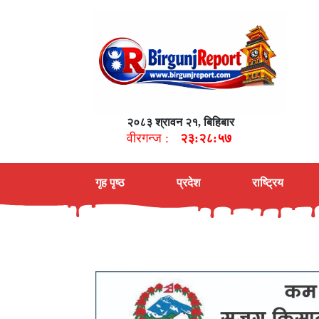
२०८३ श्रावन २१, बिहिबार
वीरगन्ज :
२३:२८:५८
गृह पृष्ठ
प्रदेश
राष्ट्रिय