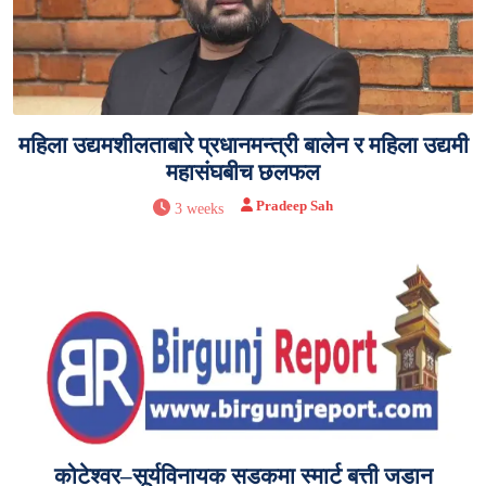
महिला उद्यमशीलताबारे प्रधानमन्त्री बालेन र महिला उद्यमी
महासंघबीच छलफल
Pradeep Sah
3 weeks
कोटेश्वर–सूर्यविनायक सडकमा स्मार्ट बत्ती जडान