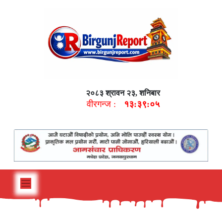
२०८३ श्रावन २३, शनिबार
वीरगन्ज :
१३:३९:०६