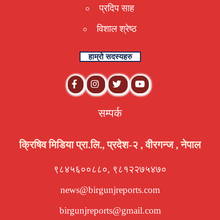
प्रदिप साह
विशाल श्रेष्ठ
हाम्रो सदस्यहरु
सम्पर्क
क्रिषिव मिडिया प्रा.लि., प्रदेश-२ , वीरगन्ज , नेपाल
९८४५६००८८०, ९८१२२७५४७०
news@birgunjreports.com
birgunjreports@gmail.com