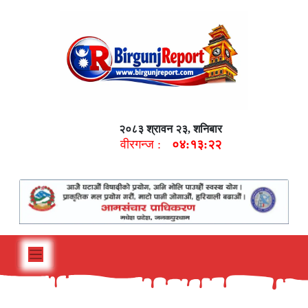
२०८३ श्रावन २३, शनिबार
वीरगन्ज :
०४:१३:२३