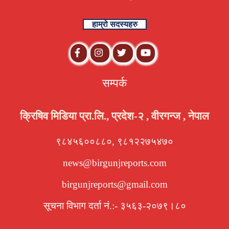
हाम्रो सदस्यहरु
सम्पर्क
क्रिषिव मिडिया प्रा.लि., प्रदेश-२ , वीरगन्ज , नेपाल
९८४५६००८८०, ९८१२२७५४७०
news@birgunjreports.com
birgunjreports@gmail.com
सूचना विभाग दर्ता नं.:- ३५६३-२०७९।८०