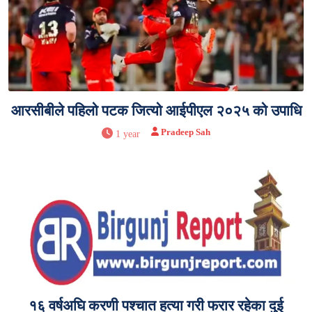
आरसीबीले पहिलो पटक जित्यो आईपीएल २०२५ को उपाधि
Pradeep Sah
1 year
१६ वर्षअघि करणी पश्चात हत्या गरी फरार रहेका दुई