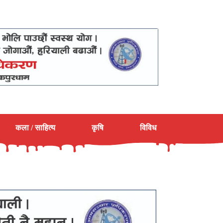
कला / साहित्य
कृषि
विविध