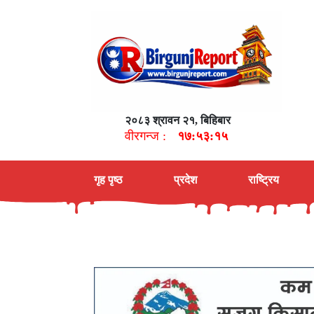
२०८३ श्रावन २१, बिहिबार
वीरगन्ज :
१७:५३:१६
गृह पृष्ठ
प्रदेश
राष्ट्रिय