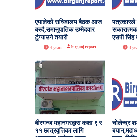
एमालेको सचिवालय बैठक आज
पत्रकारले
बस्दै,समानुपातिक उम्मेदवार
सकारात्मक 
टुंग्याउने तयारी
एसपी सिंह
birgunj report
4 years
3 ye
बीरगन्ज महानगरद्वारा कक्षा ९ र
चोलेन्द्र 
११ छात्रवृत्तिका लागि
बयान,महाअ